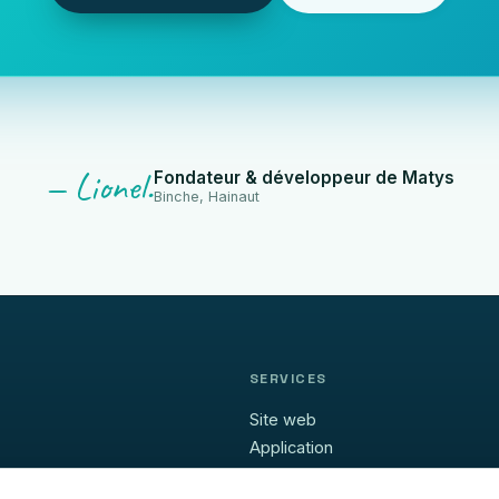
— Lionel.
Fondateur & développeur de Matys
Binche, Hainaut
SERVICES
Site web
Application
Migration WP