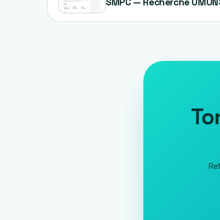
SMPC — Recherche UMON
To
Ref