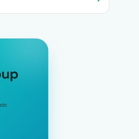
oup
stic