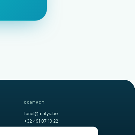
CONTACT
lionel@matys.be
+32 491 87 10 22
Facebook