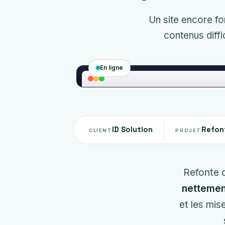
Un site encore fo
contenus diffi
En ligne
ID Solution
Refont
CLIENT
PROJET
Refonte d
nettement
et les mis