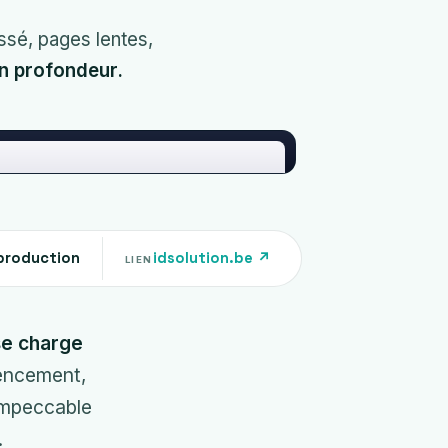
ssé, pages lentes,
en profondeur.
production
idsolution.be ↗
LIEN
se charge
rencement,
 impeccable
.