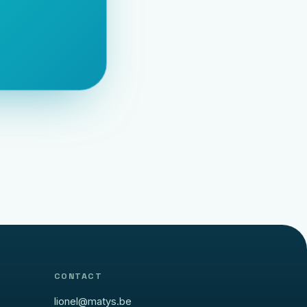
CONTACT
lionel@matys.be