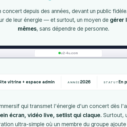
concert depuis des années, devant un public fidèle. Il
teur de leur énergie — et surtout, un moyen de
gérer 
mêmes
, sans dépendre de personne.
u2-4u.com
Site vitrine + espace admin
2026
En 
ANNÉE
STATUT
immersif qui transmet l'énergie d'un concert dès l'
ein écran, vidéo live, setlist qui claque
. Surtout,
ration ultra-simple où un membre du groupe ajoute