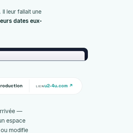
 leur fallait une
leurs dates eux-
production
u2-4u.com ↗
LIEN
arrivée —
 un espace
 ou modifie