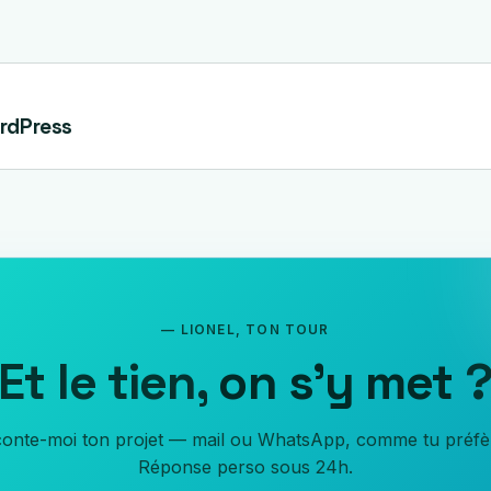
rdPress
— LIONEL, TON TOUR
Et le tien,
on s'y met
onte-moi ton projet — mail ou WhatsApp, comme tu préfè
Réponse perso sous 24h.