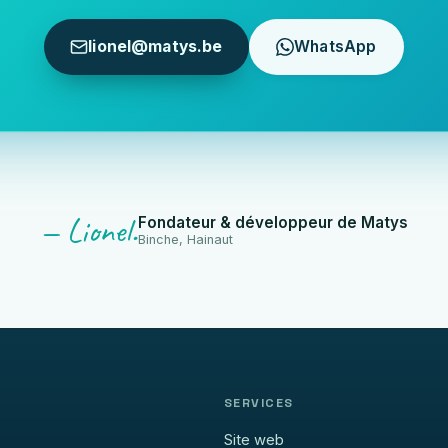
lionel@matys.be
WhatsApp
— Lionel.
Fondateur & développeur de Matys
Binche, Hainaut
SERVICES
Site web