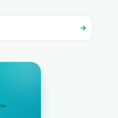
→
?
res.