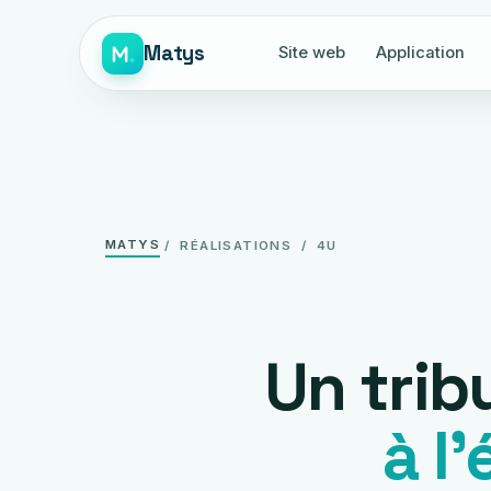
Matys
Site web
Application
MATYS
/ RÉALISATIONS / 4U
Un trib
à l