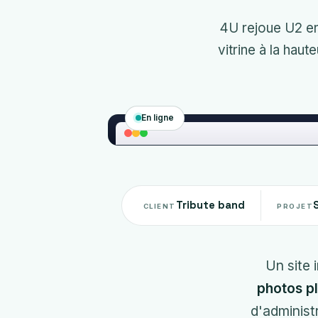
4U rejoue U2 en 
vitrine à la hau
En ligne
Tribute band
CLIENT
PROJET
Un site 
photos pl
d'administ