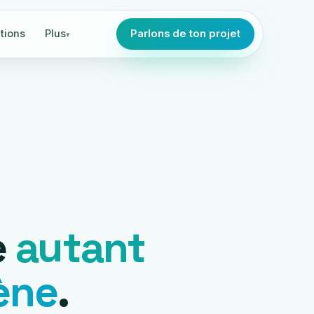
tions
Plus
Parlons de ton projet
e
autant
cène
.